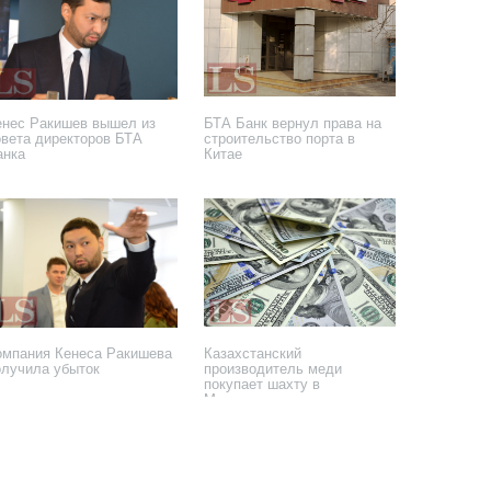
енес Ракишев вышел из
БТА Банк вернул права на
овета директоров БТА
строительство порта в
анка
Китае
 марта 2018 года
20 марта 2018 года
омпания Кенеса Ракишева
Казахстанский
олучила убыток
производитель меди
покупает шахту в
Македонии
ноября 2017 года
2 ноября 2017 года