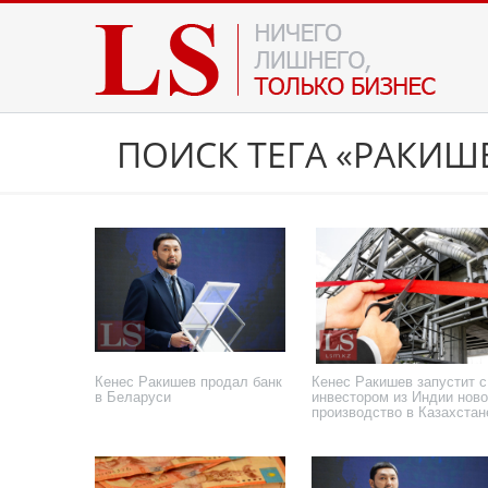
ПОИСК ТЕГА «РАКИШ
Кенес Ракишев продал банк
Кенес Ракишев запустит с
в Беларуси
инвестором из Индии нов
производство в Казахстан
5 июня 2024 года
13 декабря 2022 года