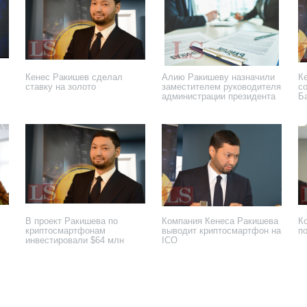
Кенес Ракишев сделал
Алию Ракишеву назначили
К
ставку на золото
заместителем руководителя
с
администрации президента
Б
27 ноября 2018 года
5 апреля 2018 года
29
В проект Ракишева по
Компания Кенеса Ракишева
К
криптосмартфонам
выводит криптосмартфон на
п
инвестировали $64 млн
ICO
13 декабря 2017 года
21 ноября 2017 года
7 