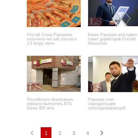
Fincraft Group Ракишева
Кенес Ракишев возглавил
получила чистый убыток в
совет директоров Fincraft
2,9 млрд тенге
Resources
29 ноября 2019 года
4 мая 2019 года
Российского бизнесмена
Ракишев стал
обязали выплатить БТА
совладельцем
Банку $55 млн
золотодобывающей
компании
13 марта 2018 года
28 декабря 2017 года
1
2
3
4