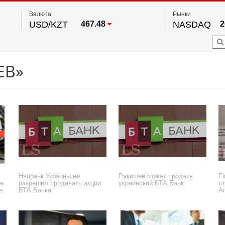
Валюта
Рынки
USD/KZT
467.48
NASDAQ
2
RUB/KZT
5.73
FTSE 100
EUR/KZT
539.52
DOW Ind
5
HKSE
По данным нац. банка РК
ЕВ»
S&P 500
7
NYSE
2
Нацбанк Украины не
Ракишев может продать
Fi
ое
разрешил продавать акции
украинский БТА Банк
с
е
БТА Банка
A
29 декабря 2020 года
24 ноября 2020 года
6 