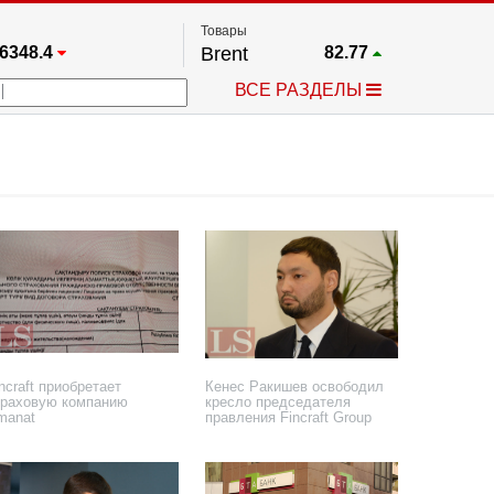
Товары
6348.4
Brent
82.77
67.17
Платина
1785.5
ВСЕ РАЗДЕЛЫ
3885.1
Газ
2.645
25668
Медь
6.696
709.96
Серебро
64.645
4484.1
Золото
4369
ncraft приобретает
Кенес Ракишев освободил
траховую компанию
кресло председателя
manat
правления Fincraft Group
января 2020 года
5 декабря 2019 года