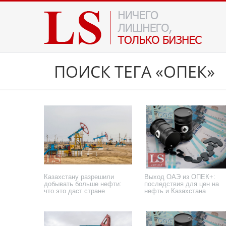
ПОИСК ТЕГА «ОПЕК»
Казахстану разрешили
Выход ОАЭ из ОПЕК+:
добывать больше нефти:
последствия для цен на
что это даст стране
нефть и Казахстана
9 июня 2026 года
29 апреля 2026 года