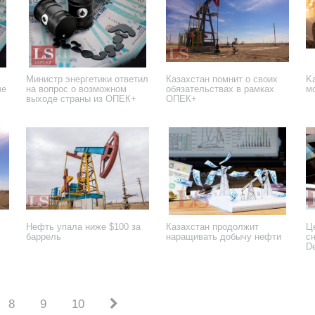
Министр энергетики ответил
Казахстан помнит о своих
Ka
че
на вопрос о возможном
обязательствах в рамках
м
выходе страны из ОПЕК+
ОПЕК+
18 июня 2025 года
4 мая 2025 года
19
Нефть упала ниже $100 за
Казахстан продолжит
Ц
баррель
наращивать добычу нефти
с
D
13 июля 2022 года
2 декабря 2021 года
1 
8
9
10