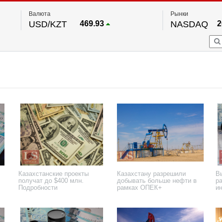
Валюта
Рынки
USD/KZT
469.93
NASDAQ
2
RUB/KZT
5.71
FTSE 100
EUR/KZT
541.64
DOW Ind
5
HKSE
По данным нац. банка РК
S&P 500
7
NYSE
2
Казахстанские проекты
Казахстану разрешили
В
получат до $400 млн.
добывать больше нефти в
ра
Подробности
рамках ОПЕК+
и
3 декабря 2025 года
3 ноября 2025 года
3 