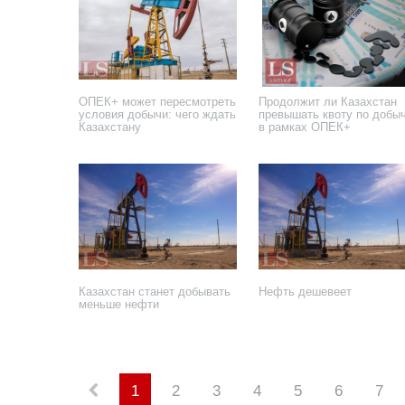
ОПЕК+ может пересмотреть
Продолжит ли Казахстан
условия добычи: чего ждать
превышать квоту по добы
Казахстану
в рамках ОПЕК+
7 сентября 2025 года
15 июля 2025 года
Казахстан станет добывать
Нефть дешевеет
меньше нефти
6 октября 2022 года
31 августа 2022 года
1
2
3
4
5
6
7