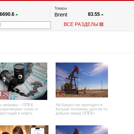
Товары
6690.6
Brent
83.55
67.17
Платина
1759.6
ВСЕ РАЗДЕЛЫ
4036.9
Газ
2.662
25668
Медь
6.591
757.64
Серебро
63.499
4595.2
Золото
4399.7
ы неправы – ОПЕК
На Казахстан приходится
скритиковал отказ от
больше половины долгов по
нвестиций в нефть
добыче перед ОПЕК+
октября 2025 года
2 октября 2025 года