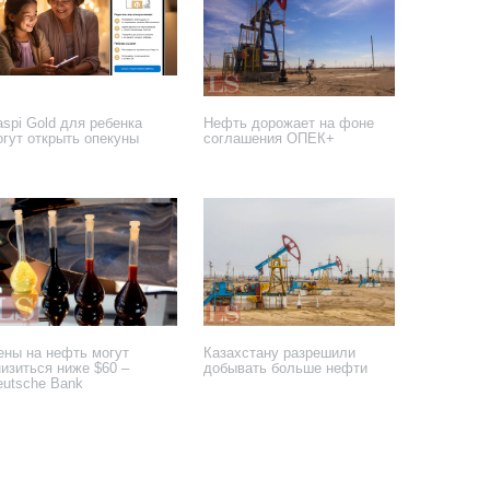
spi Gold для ребенка
Нефть дорожает на фоне
огут открыть опекуны
соглашения ОПЕК+
 сентября 2023 года
3 апреля 2023 года
ены на нефть могут
Казахстану разрешили
низиться ниже $60 –
добывать больше нефти
eutsche Bank
декабря 2021 года
5 ноября 2021 года