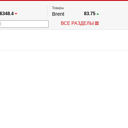
Товары
6348.4
Brent
83.75
67.17
Платина
1749.4
ВСЕ РАЗДЕЛЫ
3885.1
Газ
2.646
5552.4
Медь
6.7455
709.96
Серебро
62.57
4484.1
Золото
4326.1