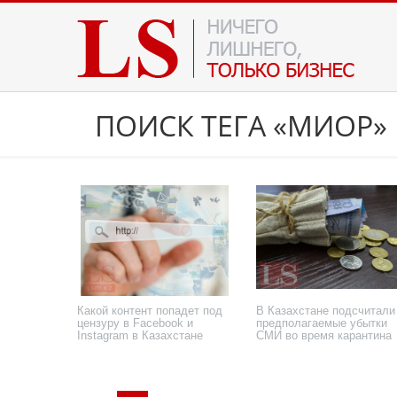
ПОИСК ТЕГА «МИОР»
Какой контент попадет под
В Казахстане подсчитали
цензуру в Facebook и
предполагаемые убытки
Instagram в Казахстане
СМИ во время карантина
8 ноября 2021 года
29 июня 2020 года