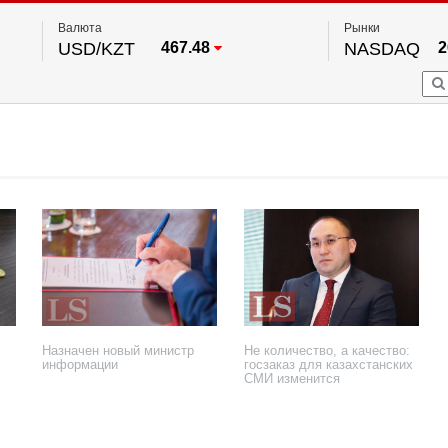
Валюта
Рынки
USD/KZT
467.48
NASDAQ
2
RUB/KZT
5.73
FTSE 100
EUR/KZT
539.52
DOW Ind
5
HKSE
2
По данным нац. банка РК
S&P 500
7
NYSE
2
Назначен новый министр
Не количество, а качество:
информации
госзаказ для казахстанских
СМИ изменится
4 мая 2020 года
27 января 2020 года