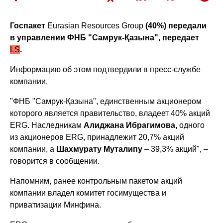
Госпакет
Eurasian Resources Group
(40%) передали
в управлении ФНБ "Самрук-Қазына", передает
LS
.
Информацию об этом подтвердили в пресс-службе
компании.
"ФНБ "Самрук-Қазына", единственным акционером
которого является правительство, владеет 40% акций
ERG. Наследникам
Алиджана Ибрагимова,
одного
из акционеров ERG, принадлежит 20,7% акций
компании, а
Шахмурату Муталипу
– 39,3% акций", –
говорится в сообщении.
Напомним, ранее контрольным пакетом акций
компании владел комитет госимущества и
приватизации Минфина.