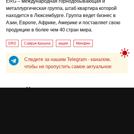
ERG – международная горнодобывающая и
металлургическая группа, штаб квартира которой
находится в Люксембурге. Группа ведет бизнес в
Азии, Европе, Африке, Америке и поставляет свою
продукцию в более чем 40 стран мира.
ERG
Самрук-Қазына
акции
Минфин
Следите за нашим Telegram - каналом,
чтобы не пропустить самое актуальное
Миллиарды по серым схемам:
в ФСМС подсчитали ущерб
Джамиля КАРИМОВА
5 августа 2026 года