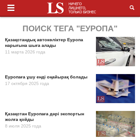
ПОИСК ТЕГА "ЕУРОПА"
Қазақстандық автокөліктер Еуропа
нарығына шыға алады
11 марта 2026 года
Еуропаға ұшу енді оңайырақ болады
17 октября 2025 года
Қазақстан Еуропаға дәрі экспортын
жолға қойды
8 июля 2025 года