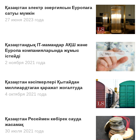
Қазақстан электр энергиясын Еуропаға
сатуы мүмкін
27 июня 2023 года
Қазақстандық IT-мамандар АҚШ және
Еуропа компанияларында жұмыс
істейді
2 ноября 2021 года
Қазақстан кәсіпкерлері Қытайдан
миллиардтаған қаражат жоғалтуда
4 октября 2021 года
Қазақстан Ресеймен көбірек сауда
жасамақ
30 июля 2021 года