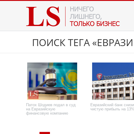
ПОИСК ТЕГА «ЕВРА
Патох Шодиев подал в суд
Евразийский банк сниз
на Евразийскую
чистую прибыль на 13
финансовую компанию
21 августа 2025 года
9 апреля 2015 года