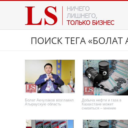
ПОИСК ТЕГА «БОЛАТ
Болат Акчулаков возглавил
Добыча нефти и газа в
Атыраускую область
Казахстане может
снизиться – мнение
17 июля 2026 года
1 ноября 2024 года