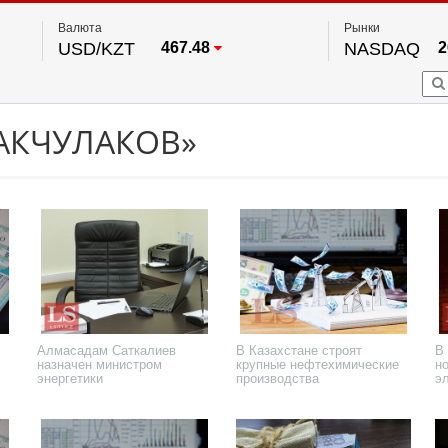
Валюта
Рынки
USD/KZT
467.48
NASDAQ
2
RUB/KZT
5.73
FTSE 100
EUR/KZT
539.52
DOW Ind
5
HKSE
2
По данным нац. банка РК
 АКЧУЛАКОВ»
S&P 500
7
NYSE
2
Алмасадам Саткалиев
В Казахстане строят
В
назначен министром
крупные нефтехимические
н
энергетики
производства
э
4 апреля 2023 года
4 апреля 2023 года
4 