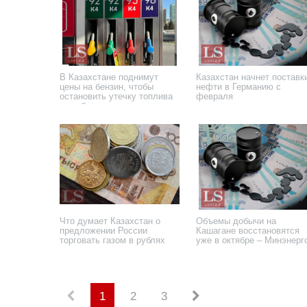
В Казахстане поднимут
Казахстан начнет поставк
цены на бензин, чтобы
нефти в Германию с
остановить утечку топлива
февраля
за рубеж
3 апреля 2023 года
1 февраля 2023 года
Что думает Казахстан о
Объемы добычи на
предложении России
Кашагане восстановятся
торговать газом в рублях
уже в октябре – Минэнерг
21 октября 2022 года
28 сентября 2022 года
1
2
3