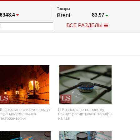
Товары
6348.4
Brent
83.97
67.17
Платина
1750.8
ВСЕ РАЗДЕЛЫ
3885.1
Газ
2.64
5567.8
Медь
6.741
709.96
Серебро
62.53
4484.1
Золото
4325.5
 Казахстане с июля введут
В Казахстане по-новому
овую модель рынка
начнут расчитывать тарифы
лектроэнергии
на газ
апреля 2023 года
3 апреля 2023 года