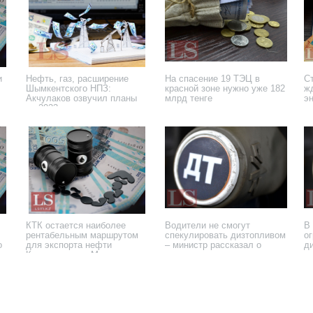
и
Нефть, газ, расширение
На спасение 19 ТЭЦ в
С
Шымкентского НПЗ:
красной зоне нужно уже 182
ж
Акчулаков озвучил планы
млрд тенге
э
на 2023 год
30 декабря 2022 года
20 декабря 2022 года
12
КТК остается наиболее
Водители не смогут
В
рентабельным маршрутом
спекулировать дизтопливом
о
о
для экспорта нефти
– министр рассказал о
д
Казахстаном – Минэнерго
мерах
25 августа 2022 года
25 августа 2022 года
23