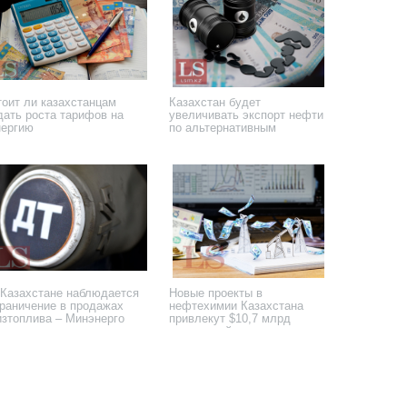
тоит ли казахстанцам
Казахстан будет
дать роста тарифов на
увеличивать экспорт нефти
нергию
по альтернативным
маршрутам
 декабря 2022 года
10 ноября 2022 года
 Казахстане наблюдается
Новые проекты в
граничение в продажах
нефтехимии Казахстана
изтоплива – Минэнерго
привлекут $10,7 млрд
инвестиций
 августа 2022 года
12 августа 2022 года