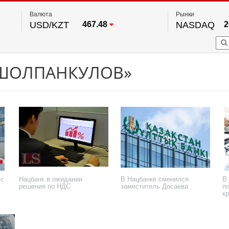
Валюта
Рынки
USD/KZT
467.48
NASDAQ
2
RUB/KZT
5.73
FTSE 100
EUR/KZT
539.52
DOW Ind
5
HKSE
2
По данным нац. банка РК
 ШОЛПАНКУЛОВ»
S&P 500
7
NYSE
2
 с
Нацбанк в ожидании
В Нацбанке сменился
В
решения по НДС
заместитель Досаева
п
к
30 января 2025 года
5 апреля 2021 года
8 