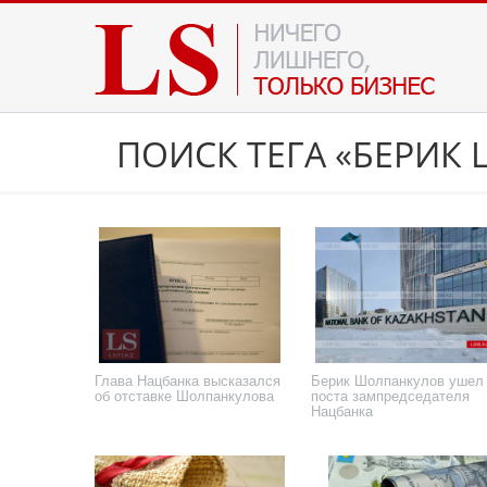
ПОИСК ТЕГА «БЕРИК
Глава Нацбанка высказался
Берик Шолпанкулов ушел
об отставке Шолпанкулова
поста зампредседателя
Нацбанка
6 марта 2026 года
20 февраля 2026 года