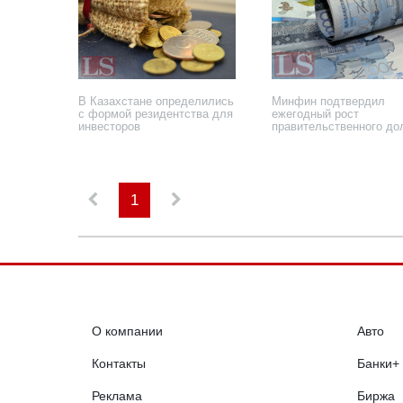
В Казахстане определились
Минфин подтвердил
с формой резидентства для
ежегодный рост
инвесторов
правительственного до
20 августа 2019 года
5 июня 2018 года
1
О компании
Авто
Контакты
Банки+
Реклама
Биржа