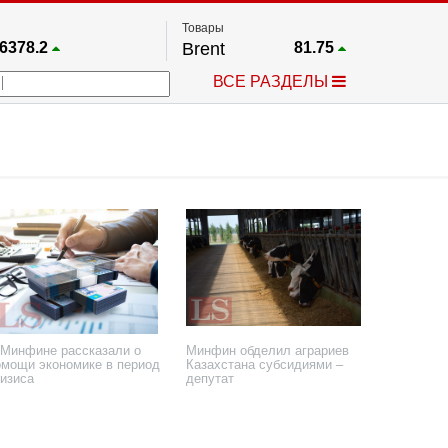
Товары
6378.2
Brent
81.75
67.17
Платина
1748.8
ВСЕ РАЗДЕЛЫ
4033.1
Газ
2.65
5530.3
Медь
6.718
712.95
Серебро
61.58
4488.1
Золото
4314
 Минфине рассказали о
Минфин обделил аграриев
омощи экономике в период
Казахстана субсидиями –
ризиса
депутат
июля 2020 года
3 октября 2019 года