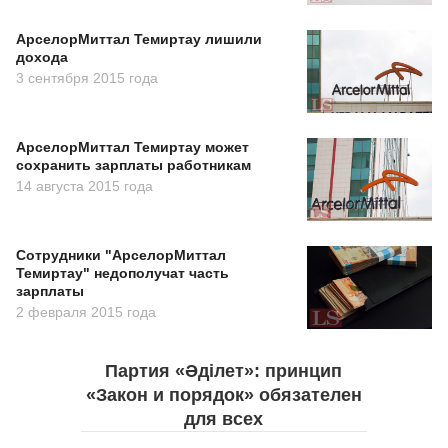
АрселорМиттал Темиртау лишили
дохода
3 сентября 2015 года
АрселорМиттал Темиртау может
сохранить зарплаты работникам
14 августа 2015 года
Сотрудники "АрселорМиттал
Темиртау" недополучат часть
зарплаты
2 февраля 2015 года
Партия «Әділет»: принцип
«Закон и порядок» обязателен
для всех