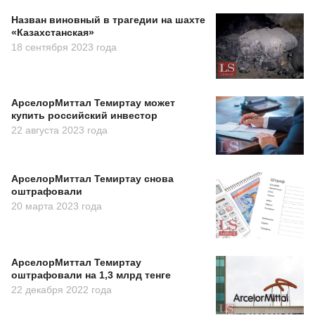
Назван виновный в трагедии на шахте
«Казахстанская»
18 сентября 2023 года
АрселорМиттал Темиртау может
купить российский инвестор
22 августа 2023 года
АрселорМиттал Темиртау снова
оштрафовали
20 марта 2023 года
АрселорМиттал Темиртау
оштрафовали на 1,3 млрд тенге
22 декабря 2022 года