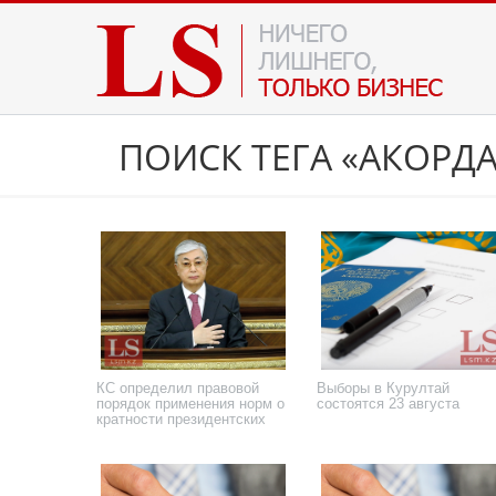
ПОИСК ТЕГА «АКОРДА
КС определил правовой
Выборы в Курултай
порядок применения норм о
состоятся 23 августа
кратности президентских
сроков
7 июля 2026 года
1 июля 2026 года