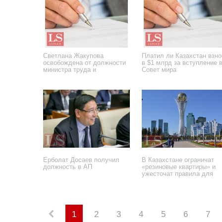
Светлана Жакупова
Платил ли Казахстан взно
освобождена от должности
в $1 млрд за вступление 
министра труда и
Совет мира
соцзащиты
27 января 2026 года
23 января 2026 года
Ерболат Досаев получил
В Казахстане ограничат
должность в АП
«резиновые квартиры» и
ужесточат правила для
иностранцев
19 сентября 2025 года
17 июля 2025 года
1
2
3
4
5
6
7