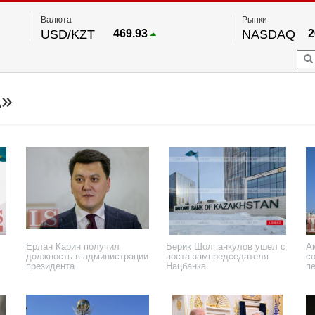
Валюта
Рынки
USD/KZT
469.93
NASDAQ
2
RUB/KZT
5.71
FTSE 100
EUR/KZT
541.64
DOW Ind
5
HKSE
По данным нац. банка РК
»
S&P 500
7
NYSE
2
Ерлан Карин получил
Берик Шолпанкулов ушел с
А
должность в администрации
поста зампредседателя
с
президента
Нацбанка
пе
30 июня 2026 года
20 февраля 2026 года
20