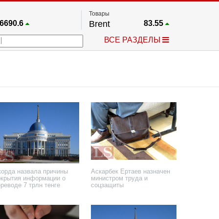
Товары
6690.6
Brent
83.55
67.17
Платина
1759.6
ВСЕ РАЗДЕЛЫ
4036.9
Газ
2.662
25668
Медь
6.591
757.64
Серебро
63.499
4595.2
Золото
4399.7
корда назвала причины
Аскарбек Ертаев назначен
окрытия информации о
министром труда и
реводе 7 трлн тенге
соцзащиты
 февраля 2026 года
27 января 2026 года