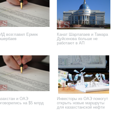
ИД возглавил Ермек
Канат Шарлапаев и Тамара
ошербаев
Дуйсенова больше не
работают в АП
 сентября 2025 года
25 сентября 2025 года
азахстан и ОАЭ
Инвесторы из ОАЭ помогут
оговорились на $5 млрд
открыть новые маршруты
для казахстанской нефти
 мая 2025 года
15 января 2025 года